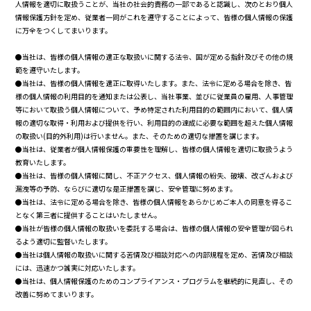
人情報を適切に取扱うことが、当社の社会的責務の一部であると認識し、次のとおり個人
情報保護方針を定め、従業者一同がこれを遵守することによって、皆様の個人情報の保護
に万全をつくしてまいります。
●当社は、皆様の個人情報の適正な取扱いに関する法令、国が定める指針及びその他の規
範を遵守いたします。
●当社は、皆様の個人情報を適正に取得いたします。また、法令に定める場合を除き、皆
様の個人情報の利用目的を通知または公表し、当社事業、並びに従業員の雇用、人事管理
等において取扱う個人情報について、予め特定された利用目的の範囲内において、個人情
報の適切な取得・利用および提供を行い、利用目的の達成に必要な範囲を超えた個人情報
の取扱い(目的外利用)は行いません。また、そのための適切な措置を講じます。
●当社は、従業者が個人情報保護の重要性を理解し、皆様の個人情報を適切に取扱うよう
教育いたします。
●当社は、皆様の個人情報に関し、不正アクセス、個人情報の紛失、破壊、改ざんおよび
漏洩等の予防、ならびに適切な是正措置を講じ、安全管理に努めます。
●当社は、法令に定める場合を除き、皆様の個人情報をあらかじめご本人の同意を得るこ
となく第三者に提供することはいたしません。
●当社が皆様の個人情報の取扱いを委託する場合は、皆様の個人情報の安全管理が図られ
るよう適切に監督いたします。
●当社は個人情報の取扱いに関する苦情及び相談対応への内部規程を定め、苦情及び相談
には、迅速かつ誠実に対応いたします。
●当社は、個人情報保護のためのコンプライアンス・プログラムを継続的に見直し、その
改善に努めてまいります。