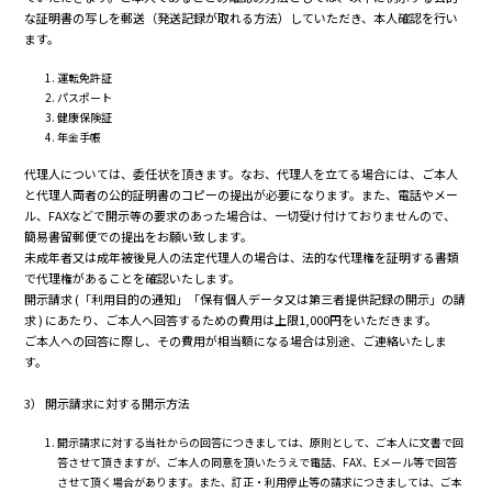
な証明書の写しを郵送（発送記録が取れる方法）していただき、本人確認を行い
ます。
運転免許証
パスポート
健康保険証
年金手帳
代理人については、委任状を頂きます。なお、代理人を立てる場合には、ご本人
と代理人両者の公的証明書のコピーの提出が必要になります。また、電話やメー
ル、FAXなどで開示等の要求のあった場合は、一切受け付けておりませんので、
簡易書留郵便での提出をお願い致します。
未成年者又は成年被後見人の法定代理人の場合は、法的な代理権を証明する書類
で代理権があることを確認いたします。
開示請求 (「利用目的の通知」「保有個人データ又は第三者提供記録の開示」の請
求 ) にあたり、ご本人へ回答するための費用は上限1,000円をいただきます。
ご本人への回答に際し、その費用が相当額になる場合は別途、ご連絡いたしま
す。
3） 開示請求に対する開示方法
開示請求に対する当社からの回答につきましては、原則として、ご本人に文書で回
答させて頂きますが、ご本人の同意を頂いたうえで電話、FAX、Eメール等で回答
させて頂く場合があります。また、訂正・利用停止等の請求につきましては、ご本