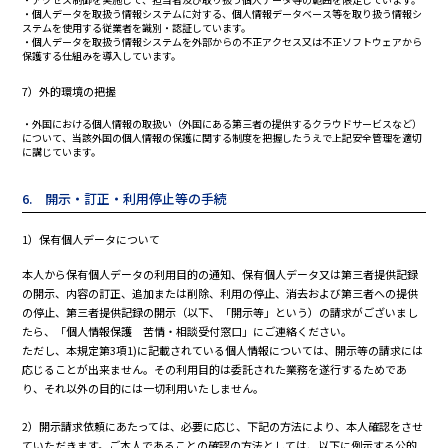
・個人データを取扱う情報システムに対する、個人情報データベース等を取り扱う情報シ
ステムを使用する従業者を識別・認証しています。
・個人データを取扱う情報システムを外部からの不正アクセス又は不正ソフトウェアから
保護する仕組みを導入しています。
7）外的環境の把握
・外国における個人情報の取扱い（外国にある第三者の提供するクラウドサービスなど）
について、当該外国の個人情報の保護に関する制度を把握したうえで上記安全管理を適切
に講じています。
6. 開示・訂正・利用停止等の手続
1）保有個人データについて
本人から保有個人データの利用目的の通知、保有個人データ又は第三者提供記録
の開示、内容の訂正、追加または削除、利用の停止、消去および第三者への提供
の停止、第三者提供記録の開示（以下、「開示等」という）の請求がございまし
たら、「個人情報保護 苦情・相談受付窓口」にご連絡ください。
ただし、本規定第3項1)に記載されている個人情報については、開示等の請求には
応じることが出来ません。その利用目的は委託された業務を遂行するためであ
り、それ以外の目的には一切利用いたしません。
2）開示請求依頼にあたっては、必要に応じ、下記の方法により、本人確認をさせ
ていただきます。ご本人であることの確認の方法としては、以下に例示する公的