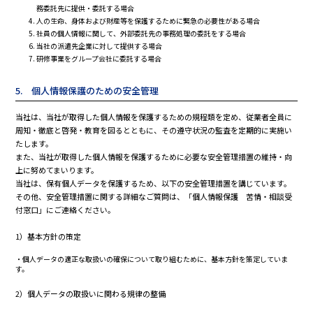
務委託先に提供・委託する場合
人の生命、身体および財産等を保護するために緊急の必要性がある場合
社員の個人情報に関して、外部委託先の事務処理の委託をする場合
当社の派遣先企業に対して提供する場合
研修事業をグループ会社に委託する場合
5. 個人情報保護のための安全管理
当社は、当社が取得した個人情報を保護するための規程類を定め、従業者全員に
周知・徹底と啓発・教育を図るとともに、その遵守状況の監査を定期的に実施い
たします。
また、当社が取得した個人情報を保護するために必要な安全管理措置の維持・向
上に努めてまいります。
当社は、保有個人データを保護するため、以下の安全管理措置を講じています。
その他、安全管理措置に関する詳細なご質問は、「個人情報保護 苦情・相談受
付窓口」にご連絡ください。
1）基本方針の策定
・個人データの適正な取扱いの確保について取り組むために、基本方針を策定していま
す。
2）個人データの取扱いに関わる規律の整備