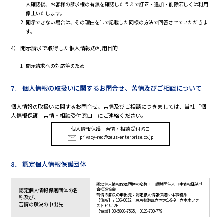
人確認後、お客様の請求権の有無を確認したうえで訂正・追加・削除若しくは利用
停止いたします。
開示できない場合は、その理由を1.で記載した同様の方法で回答させていただきま
す。
4） 開示請求で取得した個人情報の利用目的
開示請求への対応等のため
7. 個人情報の取扱いに関するお問合せ、苦情及びご相談について
個人情報の取扱いに関するお問合せ、苦情及びご相談につきましては、当社「個
人情報保護 苦情・相談受付窓口」にご連絡ください。
個人情報保護 苦情・相談受付窓口
privacy-req@zeus-enterprise.co.jp
8． 認定個人情報保護団体
認定個人情報保護団体の名称：一般財団法人日本情報経済社
認定個人情報保護団体の名
会推進協会
苦情の解決の申出先：認定個人情報保護団体事務局
称及び、
【住所】〒106-0032 東京都港区六本木1-9-9 六本木ファー
苦情の解決の申出先
ストビル12F
【電話】03-5860-7565, 0120-700-779