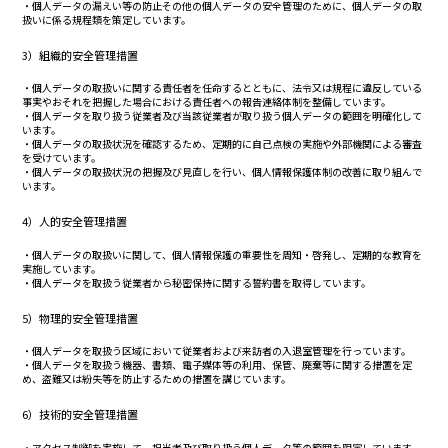
・個人データの漏えい等の防止その他の個人データの安全管理のために、個人データの取
扱いに係る規程類を策定しています。
3）組織的安全管理措置
・個人データの取扱いに関する責任者を任命するとともに、法令又は規程に違反している
事実やおそれを把握した場合における責任者への報告連絡体制を整備しています。
・個人データを取り扱う従業者及び当該従業者が取り扱う個人データの範囲を明確化して
います。
・個人データの取扱状況を確認するため、定期的に自己点検の実施や外部機関による審査
を受けています。
・個人データの取扱状況の把握及び見直しを行い、個人情報保護体制の改善に取り組んで
います。
4）人的安全管理措置
・個人データの取扱いに関して、個人情報保護の重要性を周知・啓発し、定期的な教育を
実施しています。
・個人データを取扱う従業者から秘密保持に関する誓約書を取得しています。
5）物理的安全管理措置
・個人データを取扱う区域において従業者および来訪者の入退室管理を行っています。
・個人データを取扱う機器、書類、電子媒体等の利用、保管、廃棄等に関する措置を定
め、盗難又は紛失等を防止するための措置を講じています。
6）技術的安全管理措置
・アクセス制御を実施して、担当者及び取り扱う個人データ等の範囲を限定しています。