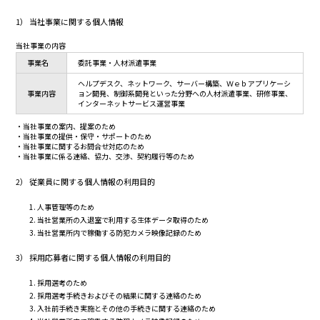
1） 当社事業に関する個人情報
当社事業の内容
事業名
委託事業・人材派遣事業
ヘルプデスク、ネットワーク、サーバー構築、Ｗｅｂアプリケーシ
事業内容
ョン開発、制御系開発といった分野への人材派遣事業、研修事業、
インターネットサービス運営事業
・当社事業の案内、提案のため
・当社事業の提供・保守・サポートのため
・当社事業に関するお問合せ対応のため
・当社事業に係る連絡、協力、交渉、契約履行等のため
2） 従業員に関する個人情報の利用目的
人事管理等のため
当社営業所の入退室で利用する生体データ取得のため
当社営業所内で稼働する防犯カメラ映像記録のため
3） 採用応募者に関する個人情報の利用目的
採用選考のため
採用選考手続きおよびその結果に関する連絡のため
入社前手続き実施とその他の手続きに関する連絡のため