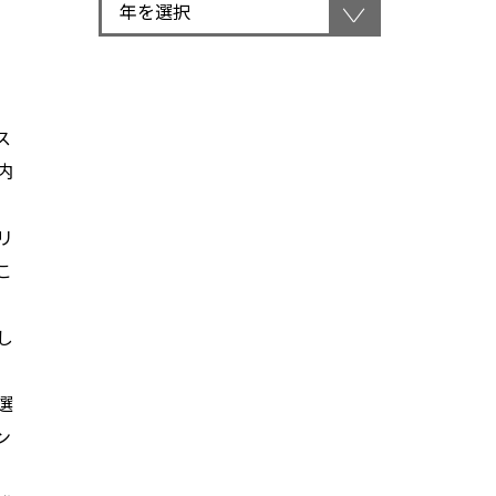
ス
内
リ
こ
し
選
ン