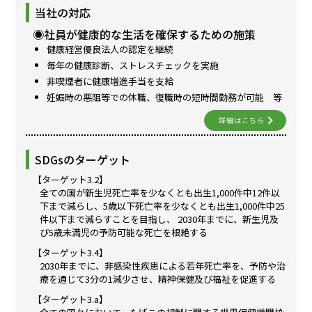
当社の対応
◉社員が健康的な生活を確保するための施策
健康経営優良法人の認定を継続
毎年の健康診断、ストレスチェックを実施
非喫煙者に健康増進手当を支給
妊娠時の悪阻等での休職、復職時の短時間勤務が可能 等
詳細はこちら
SDGsのターゲット
【ターゲット3.2】
全ての国が新生児死亡率を少なくとも出生1,000件中12件以
下まで減らし、5歳以下死亡率を少なくとも出生1,000件中25
件以下まで減らすことを目指し、 2030年までに、新生児及
び5歳未満児の予防可能な死亡を根絶する
【ターゲット3.4】
2030年までに、非感染性疾患による若年死亡率を、予防や治
療を通じて3分の1減少させ、精神保健及び福祉を促進する
【ターゲット3.a】